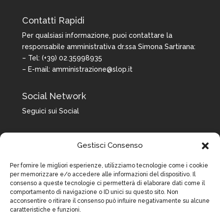
Contatti Rapidi
Per qualsiasi informazione, puoi contattare la
responsabile amministrativa dr.ssa Simona Sartirana:
– Tel: (+39) 02.35998935
– E-mail:
amministrazione@slop.it
Social Network
Seguici sui Social
Gestisci Consenso
Per fornire le migliori esperienze, utilizziamo tecnologie come i cookie
per memorizzare e/o accedere alle informazioni del dispositivo. Il
consenso a queste tecnologie ci permetterà di elaborare dati come il
comportamento di navigazione o ID unici su questo sito. Non
acconsentire o ritirare il consenso può influire negativamente su alcune
caratteristiche e funzioni.