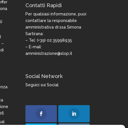
ffer
Contatti Rapidi
iona
Per qualsiasi informazione, puoi
contattare la responsabile
6)
amministrativa dr.ssa Simona
Sartirana:
d
– Tel: (+39) 02.35998935
 –
– E-mail:
di
amministrazione@slop.it
Social Network
Seguici sui Social
enza
ca
zione
26
sal