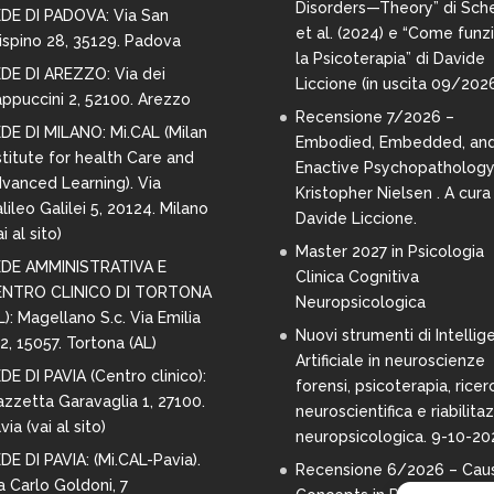
Disorders—Theory” di Sche
DE DI PADOVA: Via San
et al. (2024) e “Come funz
ispino 28,
35129. Padova
la Psicoterapia” di Davide
DE DI AREZZO:
Via dei
Liccione (in uscita 09/202
ppuccini 2, 52100. Arezzo
Recensione 7/2026 –
DE DI MILANO:
Mi.CAL (Milan
Embodied, Embedded, an
stitute for health Care and
Enactive Psychopathology
vanced Learning). Via
Kristopher Nielsen . A cura 
lileo Galilei 5, 20124. Milano
Davide Liccione.
i al sito
)
Master 2027 in Psicologia
DE AMMINISTRATIVA E
Clinica Cognitiva
ENTRO CLINICO DI TORTONA
Neuropsicologica
L): Magellano S.c. Via Emilia
Nuovi strumenti di Intellig
2, 15057. Tortona (AL)
Artificiale in neuroscienze
DE DI PAVIA (Centro clinico):
forensi, psicoterapia, ricer
azzetta Garavaglia 1, 27100.
neuroscientifica e riabilita
via (
vai al sito
)
neuropsicologica. 9-10-20
DE DI PAVIA: (Mi.CAL-Pavia).
Recensione 6/2026 – Cau
a Carlo Goldoni, 7