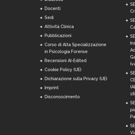
SE
Docenti
Cr
Sedi
SE
Attività Clinica
Ca
Pubblicazioni
SE
In
Corso di Alta Specializzazione
Ad
in Psicologia Forense
Ga
Recensioni AI-Edited
(
va
Cookie Policy (UE)
SE
Dichiarazione sulla Privacy (UE)
C
(A
Imprint
18
Disconoscimento
SE
pi
Pa
SE
Vi