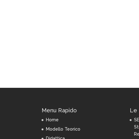
Menu Rapido
Le 
Home
SE
St
Modello Teorico
Re
Didattica