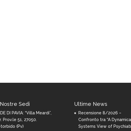
Nostre Sedi
Ultime News
DE DI PAVIA:
“Villa Meardi”,
Recensione 8/2026 –
r. Prov.le 51, 27050.
Confronto tra “A Dynamica
torbido (Pv)
Systems View of Psychiatr