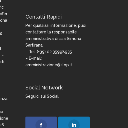
l
ic
ffer
Contatti Rapidi
iona
Per qualsiasi informazione, puoi
contattare la responsabile
6)
amministrativa dr.ssa Simona
Sartirana:
d
– Tel: (+39) 02.35998935
 –
– E-mail:
di
amministrazione@slop.it
Social Network
Seguici sui Social
enza
ca
zione
26