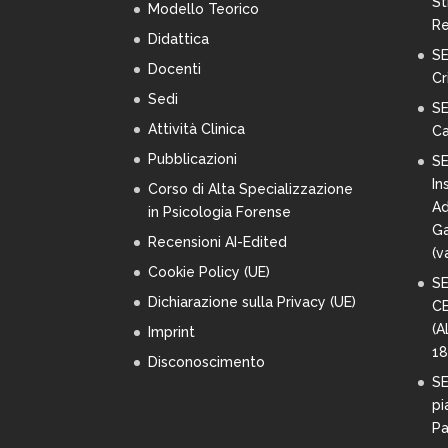
St
Modello Teorico
Re
Didattica
SE
Docenti
Cr
Sedi
SE
Attività Clinica
Ca
Pubblicazioni
SE
In
Corso di Alta Specializzazione
Ad
in Psicologia Forense
Ga
Recensioni AI-Edited
(
va
Cookie Policy (UE)
SE
Dichiarazione sulla Privacy (UE)
C
(A
Imprint
18
Disconoscimento
SE
pi
Pa