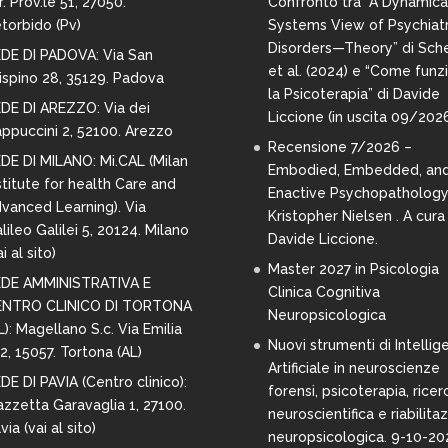
r. Prov.le 51, 27050.
Confronto tra “A Dynamica
torbido (Pv)
Systems View of Psychiatr
Disorders—Theory” di Sche
DE DI PADOVA: Via San
et al. (2024) e “Come funz
ispino 28,
35129. Padova
la Psicoterapia” di Davide
DE DI AREZZO:
Via dei
Liccione (in uscita 09/202
ppuccini 2, 52100. Arezzo
Recensione 7/2026 –
DE DI MILANO:
Mi.CAL (Milan
Embodied, Embedded, an
stitute for health Care and
Enactive Psychopathology
vanced Learning). Via
Kristopher Nielsen . A cura 
lileo Galilei 5, 20124. Milano
Davide Liccione.
i al sito
)
Master 2027 in Psicologia
DE AMMINISTRATIVA E
Clinica Cognitiva
ENTRO CLINICO DI TORTONA
Neuropsicologica
L): Magellano S.c. Via Emilia
Nuovi strumenti di Intellig
2, 15057. Tortona (AL)
Artificiale in neuroscienze
DE DI PAVIA (Centro clinico):
forensi, psicoterapia, ricer
azzetta Garavaglia 1, 27100.
neuroscientifica e riabilita
via (
vai al sito
)
neuropsicologica. 9-10-20