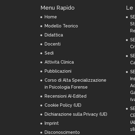
Menu Rapido
Le 
Home
SE
St
Modello Teorico
Re
Didattica
SE
Docenti
Cr
Sedi
SE
Attività Clinica
Ca
Pubblicazioni
SE
In
Corso di Alta Specializzazione
Ad
in Psicologia Forense
Ga
Recensioni AI-Edited
(
va
Cookie Policy (UE)
SE
Dichiarazione sulla Privacy (UE)
C
(A
Imprint
18
Disconoscimento