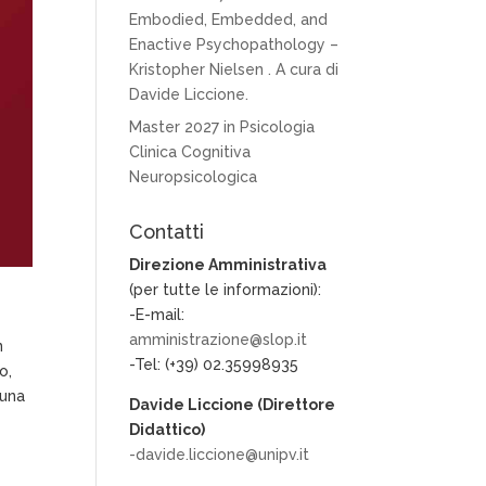
Embodied, Embedded, and
Enactive Psychopathology –
Kristopher Nielsen . A cura di
Davide Liccione.
Master 2027 in Psicologia
Clinica Cognitiva
Neuropsicologica
Contatti
Direzione Amministrativa
(per tutte le informazioni):
-E-mail:
amministrazione@slop.it
n
-Tel: (+39) 02.35998935
o,
 una
Davide Liccione (Direttore
Didattico)
-davide.liccione@unipv.it