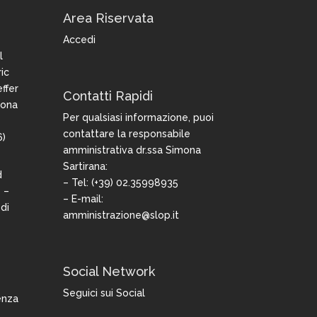
Area Riservata
Accedi
l
ic
ffer
Contatti Rapidi
iona
Per qualsiasi informazione, puoi
contattare la responsabile
6)
amministrativa dr.ssa Simona
Sartirana:
d
– Tel: (+39) 02.35998935
 –
– E-mail:
di
amministrazione@slop.it
Social Network
Seguici sui Social
enza