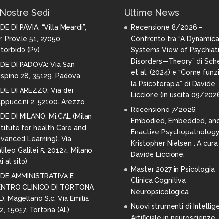
Nostre Sedi
Ultime News
DE DI PAVIA:
“Villa Meardi”,
Recensione 8/2026 –
r. Prov.le 51, 27050.
Confronto tra “A Dynamica
torbido (Pv)
Systems View of Psychiatr
Disorders—Theory” di Sche
DE DI PADOVA: Via San
et al. (2024) e “Come funz
ispino 28,
35129. Padova
la Psicoterapia” di Davide
DE DI AREZZO:
Via dei
Liccione (in uscita 09/202
ppuccini 2, 52100. Arezzo
Recensione 7/2026 –
DE DI MILANO:
Mi.CAL (Milan
Embodied, Embedded, an
stitute for health Care and
Enactive Psychopathology
vanced Learning). Via
Kristopher Nielsen . A cura 
lileo Galilei 5, 20124. Milano
Davide Liccione.
i al sito
)
Master 2027 in Psicologia
DE AMMINISTRATIVA E
Clinica Cognitiva
ENTRO CLINICO DI TORTONA
Neuropsicologica
L): Magellano S.c. Via Emilia
Nuovi strumenti di Intellig
2, 15057. Tortona (AL)
Artificiale in neuroscienze