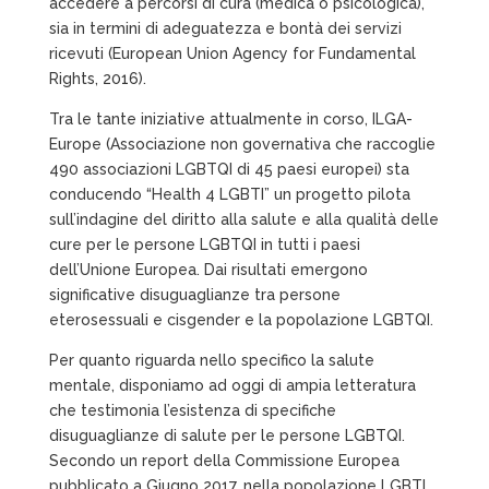
accedere a percorsi di cura (medica o psicologica),
sia in termini di adeguatezza e bontà dei servizi
ricevuti (European Union Agency for Fundamental
Rights, 2016).
Tra le tante iniziative attualmente in corso, ILGA-
Europe (Associazione non governativa che raccoglie
490 associazioni LGBTQI di 45 paesi europei) sta
conducendo “Health 4 LGBTI” un progetto pilota
sull’indagine del diritto alla salute e alla qualità delle
cure per le persone LGBTQI in tutti i paesi
dell’Unione Europea. Dai risultati emergono
significative disuguaglianze tra persone
eterosessuali e cisgender e la popolazione LGBTQI.
Per quanto riguarda nello specifico la salute
mentale, disponiamo ad oggi di ampia letteratura
che testimonia l’esistenza di specifiche
disuguaglianze di salute per le persone LGBTQI.
Secondo un report della Commissione Europea
pubblicato a Giugno 2017, nella popolazione LGBTI