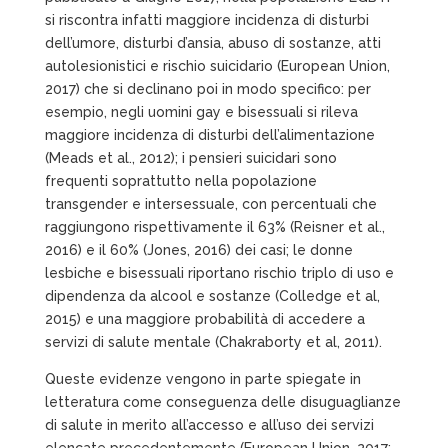
si riscontra infatti maggiore incidenza di disturbi
dell’umore, disturbi d’ansia, abuso di sostanze, atti
autolesionistici e rischio suicidario (European Union,
2017) che si declinano poi in modo specifico: per
esempio, negli uomini gay e bisessuali si rileva
maggiore incidenza di disturbi dell’alimentazione
(Meads et al., 2012); i pensieri suicidari sono
frequenti soprattutto nella popolazione
transgender e intersessuale, con percentuali che
raggiungono rispettivamente il 63% (Reisner et al.,
2016) e il 60% (Jones, 2016) dei casi; le donne
lesbiche e bisessuali riportano rischio triplo di uso e
dipendenza da alcool e sostanze (Colledge et al,
2015) e una maggiore probabilità di accedere a
servizi di salute mentale (Chakraborty et al, 2011).
Queste evidenze vengono in parte spiegate in
letteratura come conseguenza delle disuguaglianze
di salute in merito all’accesso e all’uso dei servizi
elencate precedentemente (European Union, 2017;