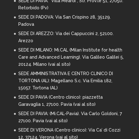
SEDE DI PAVIA:
“Villa Meardi”, Str. Prov.le 51, 27050.
Retorbido (Pv)
SEDE DI PADOVA: Via San Crispino 28,
35129.
Padova
SEDE DI AREZZO:
Via dei Cappuccini 2, 52100.
Arezzo
SEDE DI MILANO:
Mi.CAL (Milan Institute for health
Care and Advanced Learning). Via Galileo Galilei 5,
20124. Milano (
vai al sito
)
SEDE AMMINISTRATIVA E CENTRO CLINICO DI
TORTONA (AL): Magellano S.c. Via Emilia 182,
15057. Tortona (AL)
SEDE DI PAVIA (Centro clinico): piazzetta
Garavaglia 1, 27100. Pavia (
vai al sito
)
SEDE DI PAVIA: (Mi.CAL-Pavia). Via Carlo Goldoni, 7
27100. Pavia (
vai al sito
)
SEDE DI VERONA (Centro clinico): Via Ca’ di Cozzi
12, 37124. Verona (
vai al sito
)